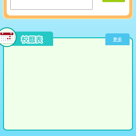
13/07/2026
20260709_試後活動-藝術教
JSMA聯校音樂大賽2026
育活動
更多
08/07/2026
20260708_小精兵獎勵活動
06/07/2026
20260706_傑出校隊成員頒
獎禮