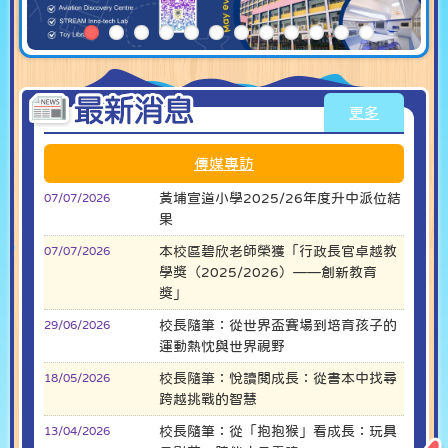
更多
傳媒專訪
黃埔宣道小學2025/26年度升中派位結
07/07/2026
果
本校區碧欣老師榮獲「行政長官卓越教
07/07/2026
學獎（2025/2026）——創新教育
獎」
校長隨筆：從世界盃賽場到培育孩子的
29/06/2026
運動熱忱與世界視野
校長隨筆：悅讀閱成長：從書本中找尋
18/05/2026
跨越挑戰的智慧
校長隨筆：從「抱抱猴」看成長：玩具
13/04/2026