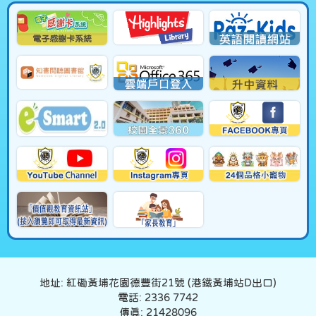
地址: 紅磡黃埔花園德豐街21號 (港鐵黃埔站D出口)
電話: 2336 7742
傳真: 21428096