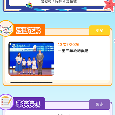
是慰藉，陪伴才是靈魂
校長隨筆：馬不停蹄迎丙午：身體力行
14/02/2026
傳承中華美德
AI航天科技比賽2025，本校榮獲小學
08/01/2026
組冠軍
更多
【放眼全球．創新領航】本校行政團隊
03/01/2026
展開國際化專業發展新篇章
13/07/2026
校長隨筆：給孩子一份無價的聖誕禮物
29/12/2025
一至三年級結業禮
「回顧、感恩與前行」 製造無價的「親
子時光」
校長隨筆：從智能手機熱話如何培育孩
20/11/2025
子的「創新腦」
13/07/2026
四至五年級結業禮
更多