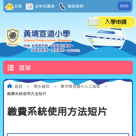
ENG
主頁
全年校曆表
聯絡我們
選單
首頁
>
學生資訊
>
數字教育暨AI人工智能
>
繳費系統使用方法短片
繳費系統使用方法短片