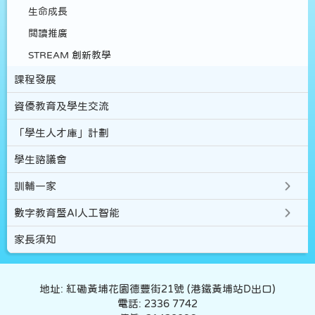
生命成長
閲讀推廣
STREAM 創新教學
課程發展
資優教育及學生交流
「學生人才庫」計劃
學生諮議會
訓輔一家
數字教育暨AI人工智能
家長須知
地址: 紅磡黃埔花園德豐街21號 (港鐵黃埔站D出口)
電話: 2336 7742