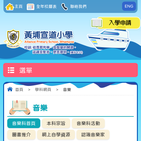
ENG
主頁
全年校曆表
聯絡我們
選單
首頁
>
學科網頁
>
音樂
音樂
音樂科首頁
本科宗旨
音樂科活動
圖書推介
網上自學資源
認識音樂家