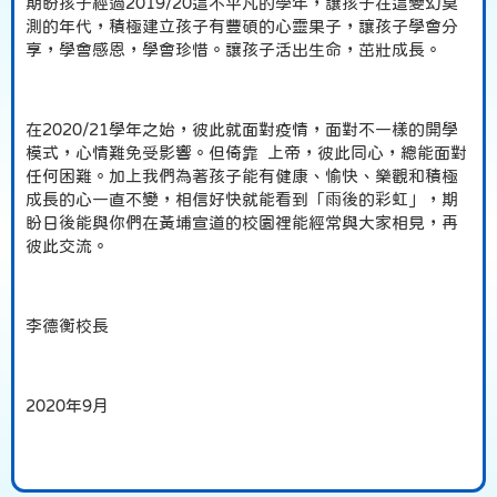
期盼孩子經過2019/20這不平凡的學年，讓孩子在這變幻莫
測的年代，積極建立孩子有豐碩的心靈果子，讓孩子學會分
享，學會感恩，學會珍惜。讓孩子活出生命，茁壯成長。
在2020/21學年之始，彼此就面對疫情，面對不一樣的開學
模式，心情難免受影響。但倚靠 上帝，彼此同心，總能面對
任何困難。加上我們為著孩子能有健康、愉快、樂觀和積極
成長的心一直不變，相信好快就能看到「雨後的彩虹」，期
盼日後能與你們在黃埔宣道的校園裡能經常與大家相見，再
彼此交流。
李德衡校長
2020年9月