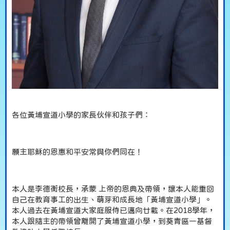
各位黃埔宣道小學的家長伙伴和孩子們：
願主耶穌的恩惠和平安常與你們同在！
本人是李德衡校長，承蒙 上帝的恩典及帶領，讓本人能重回
自己在教育事工的出生、萌芽和成長地「黃埔宣道小學」。
本人過去在黃埔宣道大家庭服侍已邁向廿載。在2018學年，
本人跟隨主的帶領曾離開了黃埔宣道小學，到葵青區一基督