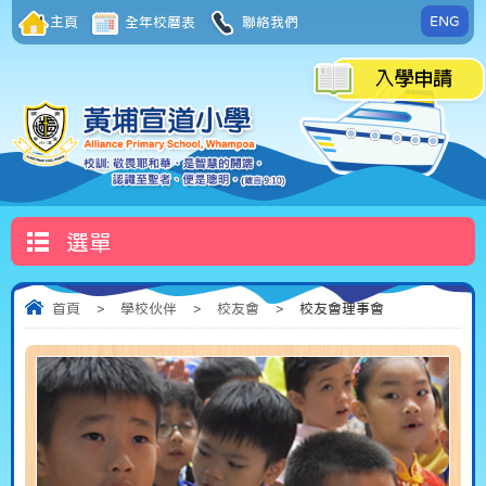
ENG
主頁
全年校曆表
聯絡我們
選單
首頁
>
學校伙伴
>
校友會
>
校友會理事會