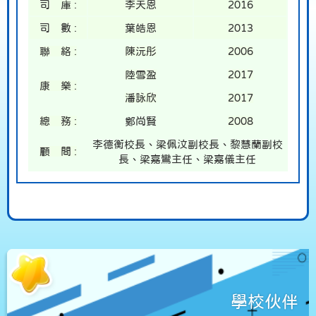
司 庫 :
李天恩
2016
司 數 :
葉皓恩
2013
聯 絡 :
陳沅彤
2006
陸雪盈
2017
康 樂 :
潘詠欣
2017
總 務 :
鄭尚賢
2008
李德衡校長、梁佩汶副校長、黎慧蘭副校
顧
問
:
長、梁嘉鸞主任、梁嘉儀主任
學校伙伴