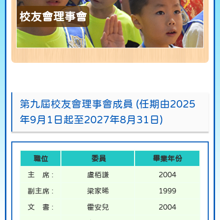
校友會理事會
第九屆校友會理事會成員 (任期由2025
年9月1日起至2027年8月31日)
職位
委員
畢業年份
主 席 :
盧栢謙
2004
副主席 :
梁家晞
1999
文 書 :
霍安兒
2004