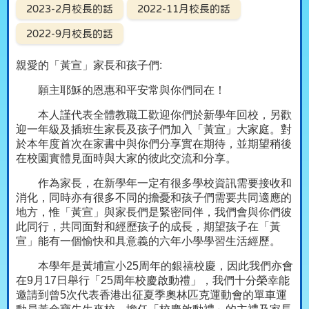
2023-2月校長的話
2022-11月校長的話
2022-9月校長的話
親愛的「黃宣」家長和孩子們
:
願主耶穌的恩惠和平安常與你們同在！
本人謹代表全體教職工歡迎你們於新學年回校，另歡
迎一年級及插班生家長及孩子們加入「黃宣」大家庭。對
於本年度首次在家書中與你們分享實在期待，並期望稍後
在校園實體見面時與大家的彼此交流和分享。
作為家長，在新學年一定有很多學校資訊需要接收和
消化，同時亦有很多不同的擔憂和孩子們需要共同適應的
地方，惟「黃宣」與家長們是緊密同伴，我們會與你們彼
此同行，共同面對和經歷孩子的成長，期望孩子在「黃
宣」能有一個愉快和具意義的六年小學學習生活經歷。
本學年是黃埔宣小
25
周年的銀禧校慶，因此我們亦會
在
9
月
17
日舉行「
25
周年校慶啟動禮」，我們十分榮幸能
邀請到曾
5
次代表香港出征夏季奧林匹克運動會的單車運