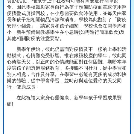
食
)
的活動。惟孩子上午在校時可能有需要進行簡單飲
食。因此學校鼓勵家長自行為孩子預備防疫面罩或使用輕
便摺疊式屏擋回校，在小息需要飲食時使用，並每天由家
長和孩子把相關物品清潔和消毒。學校為此擬訂了「防疫
安排小錦囊」，請家長和孩子細閱，學校也會在開學周和
小一新生預備周教導學生在小息時
(
如需進行簡單飲食
)
及
其他相關防疫的注意要點。
新學年伊始，彼此仍需面對疫情及不一樣的上學和活
動模式，心情難免受影響。惟在銀禧校慶的學年，彼此同
心倚靠天父，以正向的心情總能面對任何困難。期盼本年
度讓孩子能透過服務教育，多接觸不同社群，從中學習和
別人相處，合作及分享。在學習中必能有更多的成功和快
樂的體驗，從中學會學習，並時刻與這位愛你的天父同
行，健康成長！
在此祝福大家身心靈健康、新學年孩子學習成果豐
碩
!