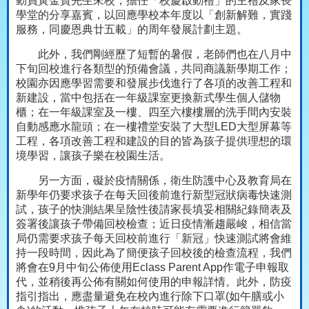
動員黃金寶先生來校，擔任「校慶啟動禮」的主禮及家長
學堂的分享嘉賓，以回應學校本年度以「創新解難，實踐
服務，同慶恩典廿五載」的周年發展計劃主題。
此外，我們剛經歷了短暫的暑假，老師們也在八月中
下旬回校進行各類型的預備會議，共同商議新學期工作；
校園亦因應學習需要和發展步伐進行了各項的改善工程和
新建設，當中包括在一年級課室更換新式學生個人儲物
櫃；在一年級課室及一樓、四至六樓樓層的洗手間內安裝
自動感應水龍頭；在一樓禮堂安裝了大型
LED
大型屏幕等
工程，各項改善工程和建設的目的皆為孩子提供理想的環
境學習，讓孩子樂在校園生活。
另一方面，礙於疫情關係，衛生防護中心及教育局在
新學年仍要求孩子在每天回後前進行新型冠狀病毒快速測
試，孩子的快測結果呈陰性後請家長填妥相關紀錄簡表及
簽署後讓孩子帶備回校檢查；近日疫情漸趨嚴峻，相信當
局仍需要求孩子每天回校前進行「新冠」快速測試將會維
持一段時間，因此為了簡便孩子回校後的檢查流程，我們
將會在
9
月中旬公佈使用
Eclass Parent App
作電子申報取
代，並稍後再公佈有關如何使用的申報詳情。此外，防疫
指引指出，應盡量避免在校內進行除下口罩
(
如午膳或小