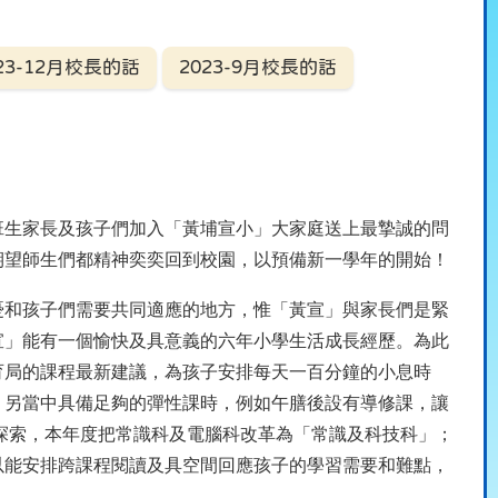
23-12月校長的話
2023-9月校長的話
生家長及孩子們加入「黃埔宣小」大家庭送上最摯誠的問
期望師生們都精神奕奕回到校園，以預備新一學年的開始！
和孩子們需要共同適應的地方，惟「黃宣」與家長們是緊
宣」能有一個愉快及具意義的六年小學生活成長經歷。為此
育局的課程最新建議，為孩子安排每天一百分鐘的小息時
；另當中具備足夠的彈性課時，例如午膳後設有導修課，讓
探索，本年度把常識科及電腦科改革為「常識及科技科」；
以能安排跨課程閱讀及具空間回應孩子的學習需要和難點，