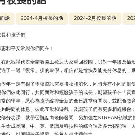
-9月校長的話
長的話
2024-4月校長的話
2024-2月校長的話
20
家長和孩子們
:
惠和平安常與你們同在！
此我謹代表全體教職工歡迎大家重回校園，另對一年級及插班
渡過了一過「復常」後的暑假，相信都是愉快及能充分休息的，
年一定有很多學校資訊需要接收和消化，同時亦有不同的擔憂
與你們彼此同行，共同面對和經歷孩子的成長，期望孩子在「黃
復常的學年，悉心為孩子編排全新的全日課堂時間表，並配合教
足夠時間的休息、彼此互動和遊戲，及讓孩子們有更多相處機會
成部分功課，就學習難點向老師發問；另加強在
STREAM
領域的
、生命成長課、中、英、常識及科技科的綜合課及多元智能課，
動推行，以開闊孩子眼界，培養各種共通能力。