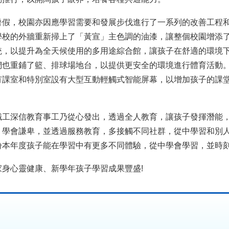
，校園亦因應學習需要和發展步伐進行了一系列的改善工程和
學校的外牆重新掃上了「黃宣」主色調的油漆，讓整個校園增添
統，以提升為全天候使用的多用途綜合館，讓孩子在舒適的環境
們也重鋪了籃、排球場地台，以提供更安全的環境進行體育活動
有課室和特別室設有大型互動輕觸式智能屏幕，以增加孩子的課
深信教育事工乃從心發出，透過全人教育，讓孩子發揮潛能，
，學會謙卑，並透過服務教育，多接觸不同社群，從中學習和別
盼本年度孩子能在學習中有更多不同體驗，從中學會學習，並時
心靈健康、新學年孩子學習成果豐盛
!