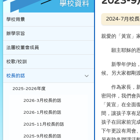
2023
學校資料
2024-7月校
學校背景
辦學宗旨
親愛的「黃宣」
法團校董會成員
願主耶穌的恩
校歌/校訓
新學年伊始，在
候。另大家都剛
校長的話
作為家長，新學
2025-2026年度
密同伴，我們會
2026-3月校長的話
「黃宣」在全面
2026-1月校長的話
間，讓孩子享有
孩子在回家前完
2025-11月校長的話
下午更設有周會
2025-9月校長的話
另有助各聯課活