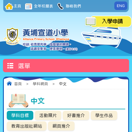
ENG
主頁
全年校曆表
聯絡我們
選單
首頁
>
學科網頁
>
中文
中文
學科目標
活動照片
好書推介
學生作品
教育出版社網站
網頁推介