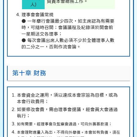
負責本會總務工作。
人)
理事會會議常規
● 一年舉行會議最少四次，如主席認為有需要
時，可隨時召開；會議議程及紀錄須於開會前
一星期送交各理事；
● 每次會議出席人數必須不少於全體理事人數
的二分之一，否則作流會論。
第十章 財務
本會資金之運用，須以達成本會宗旨為目標，或為
本會行政費用；
如要修改會費，需由理事會提議，經會員大會通過
執行；
如有需要，經理事會及監察會通過，可向外籌募款項；
本會理財應量入為出，不得向外舉債。本會如有負債，須在