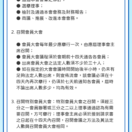
● 選舉理事；
● 檢討及通過本會會務及財務報告；
● 商議、推展、改進本會會務。
召開會員大會
● 會員大會每年最少應舉行一次，由應屆理事會主
席召開；
● 會員大會議程須於會期前十四天通告各會員；
● 出席會員大會之法定人數須不少於三十人；
● 如在指定的大會會議時間開始後半小時，仍未有
足夠法定人數出席，則宣佈流會，該會議必須在十
四天內再次舉行，仍須於七天前通知各會員，屆時
不論出席人數多少，均為有效。
召開特別會員大會：特別會員大會之召開，須經三
分之一會員聯署或三分之二以上理事通過認為有需
要召開，方可舉行；理事會主席必須於接到請求書
之日起在十四天內召開，召開會議之方法及其法定
人數與召開會員大會相同。