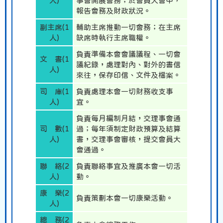
人)
事會開展會務；於會員大會中，
報告會務及財政狀況。
副主席(1
輔助主席推動一切會務；在主席
人)
缺席時執行主席職權。
負責準備本會會議議程、一切會
文 書(1
議紀錄，處理對內、對外的書信
人)
來往，保存印信、文件及檔案。
司 庫(1
負責處理本會一切財務收支事
人)
宜。
負責每月編制月結，交理事會通
司 數(1
過；每年須制定財政預算及結算
人)
書，交理事會審核，提交會員大
會通過。
聯 絡(2
負責聯絡事宜及推廣本會一切活
人)
動。
康 樂(2
負責策劃本會一切康樂活動。
人)
總 務(2