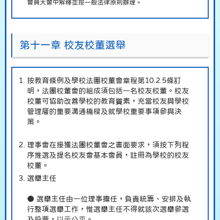
會員大會中解釋並按一般法律原則辦理。
第十一章 校友校董選舉
按教育條例及學校法團校董會章程第10.2.5條訂
明，法團校董會的組成須包括一名校友校董。校友
校董可協助改善學校的教育質素，充當校友與學校
管理層的重要溝通橋樑及就學校重要事項參與決
策。
理事會在接獲法團校董會之書面要求，須按下列程
序推選及提名校友會基本會員，註冊為學校的校友
校董。
選舉主任
● 選舉主任由一位理事擔任，負責統籌、安排及執
行整項選舉工作，惟選舉主任不得就該次選舉參選
及投票，以示公平。