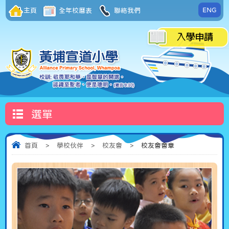
ENG
主頁
全年校曆表
聯絡我們
選單
首頁
>
學校伙伴
>
校友會
>
校友會會章