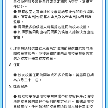
票必須密封及於投票日或指定期間內交回，選舉主
任除外。
● 所有收回之選票須於投票期結束後作即時公開點
票，所有會員(包括基本會員及名譽會員)均可到場
監票。
● 得票最多的候選人將獲提名註冊為校友校董。
● 如得票相同則由相同票數的候選人抽籤決定由誰
當選。
理事會須於選舉結束後指定限期前將選舉結果向法
團校董會報告，並按選舉結果向法團校董會提名當
選之校友註冊為校友校董。
任期
● 校友校董任期為兩年或不多於兩年，其屆滿日期
為八月三十一日。
提案程序
● 校友校董在法團校董會會議中的提案程序必須按
法團校董會的章程中所列的規定執行。 根據法團校
董會章程，任何類別的校董均須以個人身分為本校