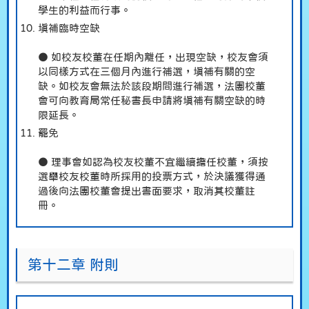
學生的利益而行事。
填補臨時空缺
● 如校友校董在任期內離任，出現空缺，校友會須
以同樣方式在三個月內進行補選，填補有關的空
缺。如校友會無法於該段期間進行補選，法團校董
會可向教育局常任秘書長申請將填補有關空缺的時
限延長。
罷免
● 理事會如認為校友校董不宜繼續擔任校董，須按
選舉校友校董時所採用的投票方式，於決議獲得通
過後向法團校董會提出書面要求，取消其校董註
冊。
第十二章 附則