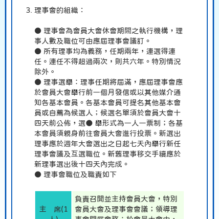
理事會的組織：
● 理事會為會員大會休會期間之執行機構，理
事人數及職位可由應屆理事會議訂。
● 所有理事均為義務，任期兩年，連選得連
任。連任不得超過兩次，則共六年。特別情況
除外。
● 理事選舉：理事任期將屆滿，應屆理事會應
於會員大會舉行前一個月發信或以其他媒介通
知各基本會員。各基本會員可提名其他基本會
員或自薦為候選人；候選名單須於會員大會十
四天前公佈，選● 舉形式為一人一票制；各基
本會員須親身前往會員大會進行投票。新選出
理事應於週年大會選出之日起七天內舉行新任
理事會議及互選職位。新舊理事移交手續應於
新理事選出後十四天內完成。
● 理事會職位及職責如下
負責召開並主持會員大會，特別
主 席(1
會員大會及理事會會議；領導理