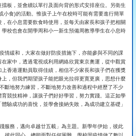
疫擋板，並會續以單行及面向背的形式安排座位。另衛生
或小食
)
的活動。惟孩子上午在校時可能有需要進行簡單
校，在小息需要飲食時使用，並每天由家長和孩子把相關
，學校也會在開學周和小一新生預備周教導學生在小息時
疫情緩和，大家在做好防疫措施下，亦能參與不同的課
留在家中，透過電視或利用網絡欣賞東京奧運，從中觀賞
加上香港運動員取得佳績，相信不少家長和孩子們在獲獎
身上，但我們期望孩子能把眼光拉得更寛更廣，思想什麼
不斷地努力練習，不斷地努力改善和過程中經歷了不少
體育競技精神，讓孩子們好好學習，努力實踐。這正如學
「體驗成功的喜悅，並學會接納失敗，為成功建立基礎」
踐服務，邁向卓越廿五載」為主題。新學年伊始，彼此
，彼此同心，總能面對任何困難。學校因疫情做了數以