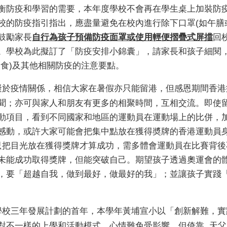
衡防疫和學習的需要，本年度學校不會再在學生桌上加裝防
校的防疫指引指出，應盡量避免在校內進行除下口罩
(
如午膳
鼓勵家長
自行為孩子預備防疫面罩或使用輕便摺疊式屏擋
回
。學校為此擬訂了「防疫安排小錦囊」，請家長和孩子細閱
飲食
)
及其他相關防疫的注意要點。
礙於疫情關係，相信大家在暑假亦只能留港，但感恩期間香港
聞；亦可與家人和朋友有更多的相聚時間，互相交流。即使
動項目，看到不同國家和地區的運動員在運動場上的比併，
感動，或許大家可能會把集中點放在獲得奬牌的香港運動員
只把目光放在獲得獎牌才算成功，需多體會運動員在比賽背後
未能成功取得獎牌，但能突破自己。期望孩子透過奧運會的
，要「超越自我，做到最好，做最好的我」；並讓孩子實踐
學校三年發展計劃的首年，本學年黃埔宣小以「創新解難，實
對不一樣的上學和活動模式，心情難免受影響。但倚靠
天父