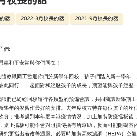
-9月校長的話
長的話
2022-3月校長的話
2021-9月校長的話
子們
:
惠和平安常與你們同在！
全體教職同工歡迎你們於新學年回校，孩子們踏入新一學年，
彼此同行，一起面對和經歷孩子的成長，期望能與孩子經歷
老師們已紛紛回校進行各類型的預備會議，共同商議新學期工
新學年的學習作最好的安排。去年度校方特在每位孩子的座
飲食；惟考慮到本年度本港疫情情況，加上加裝防疫擋板後
，桌上擋板可能不會對阻擋傳播有所幫助，反而可能阻礙室
研究更指出若改善通風、必要時加裝高效濾網（
HEPA
）空氣