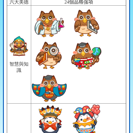
六大美德
24
個品格强項
智慧與知
識