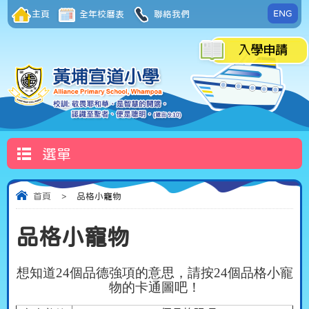
ENG
主頁
全年校曆表
聯絡我們
選單
首頁
>
品格小寵物
品格小寵物
想知道
24
個品德強項的意思，請按
24
個品格小寵
物的卡通圖吧！