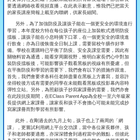
要透過網絡收看視頻直播，在此表示歉意，惟我們已把當天
的家長講座簡報上載至內聯網，供家長細閱。
另外，為了加強防疫及讓孩子能在一個更安全的環境進行
學習，本年度校方特在每位孩子的座位上加裝軟式透明防疫
擋板，讓孩子能在小息時摘下口罩，在一個更安全的環境進
行飲食；亦為日後恢復全日制上課，需要留校午膳作好準
備。學校在選購時已平衡了防疫、安全及課堂需要，因此有
關物料皆為通透，能看穿周圍視野，惟明白家長們心中對加
裝防疫擋板後，可能影響孩子觀看黑板的視線有所憂慮，但
在平衡防疫和學習的需要下，我們會有以下的措施作跟進。
首先，我們會要求各科任老師盡量在黑板上方書寫，並容許
坐得較後方或有需要的同學在未能觀看黑板或投影幕內容時
彈性立站。另外，為照顧孩子抄寫家課冊的需要，我們亦會
在此段抗疫期間，在
EClass Parent App
為全校一至六年級家
長提供網上家課冊，讓家長和孩子不會擔心可能未能完成抄
寫家課冊而對學習有所影響。
此外，在剛過去的九月上旬，孩子也上了兩周的「網
課」，更嘗試利用網上平台交功課，當中各位家長夥伴、孩
子和老師都要適應，亦深深體會到過程當中的難點，但彼此