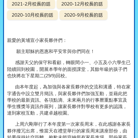
2021-2月校長的話
2020-12月校長的話
2020-10月校長的話
2020-9月校長的話
親愛的黃埔宣小家長夥伴們：
願主耶穌的恩惠和平安常與你們同在！
感謝天父的保守和看顧，轉眼間小一、小五及小六學生已
陸續回到校園，開展本學年的面授課堂，其餘年級的孩子們
也快將在下星期二
(29/9)
回校。
由本年度起，為加強與各家長夥伴的交流和溝通，特在家
字通告中設立雙月簡訊，與家長夥伴們加強互動，並藉此把
學校的最新資訊、各項點滴、未來兩月的行事曆重點事宜及
學生獲獎等資訊作羅列，讓家長夥伴對學校有更多的認識，
達到家校互動，共建卓越校園。
上周六剛舉行了本年度第一次家長周末，在此感謝各家長
夥伴撥冗出席，惟當天在禮堂舉行的家長周末講座部份，由
於要保持社交距離，抱歉未能容納所有家長進場，部份家長