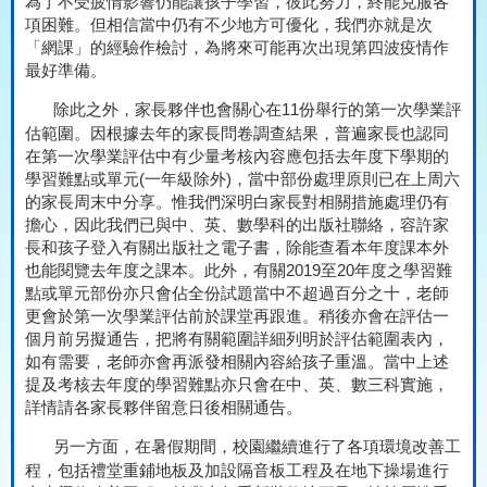
為了不受疲情影響仍能讓孩子學習，彼此努力，終能克服各
項困難。但相信當中仍有不少地方可優化，我們亦就是次
「網課」的經驗作檢討，為將來可能再次出現第四波疫情作
最好準備。
除此之外，家長夥伴也會關心在
11
份舉行的第一次學業評
估範圍。因根據去年的家長問卷調查結果，普遍家長也認同
在第一次學業評估中有少量考核內容應包括去年度下學期的
學習難點或單元
(
一年級除外
)
，當中部份處理原則已在上周六
的家長周末中分享。惟我們深明白家長對相關措施處理仍有
擔心，因此我們已與中、英、數學科的出版社聯絡，容許家
長和孩子登入有關出版社之電子書，除能查看本年度課本外
也能閱覽去年度之課本。此外，有關
2019
至
20
年度之學習難
點或單元部份亦只會佔全份試題當中不超過百分之十，老師
更會於第一次學業評估前於課堂再跟進。稍後亦會在評估一
個月前另擬通告，把將有關範圍詳細列明於評估範圍表內，
如有需要，老師亦會再派發相關內容給孩子重溫。當中上述
提及考核去年度的學習難點亦只會在中、英、數三科實施，
詳情請各家長夥伴留意日後相關通告。
另一方面，在暑假期間，校園繼續進行了各項環境改善工
程，包括禮堂重鋪地板及加設隔音板工程及在地下操場進行