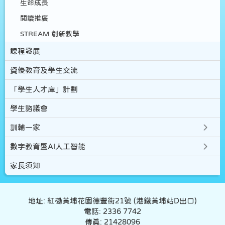
生命成長
閲讀推廣
STREAM 創新教學
課程發展
資優教育及學生交流
「學生人才庫」計劃
學生諮議會
訓輔一家
數字教育暨AI人工智能
家長須知
地址: 紅磡黃埔花園德豐街21號 (港鐵黃埔站D出口)
電話: 2336 7742
傳真: 21428096