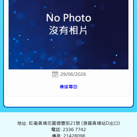
29/06/2026
傳媒專訪
地址: 紅磡黃埔花園德豐街21號 (港鐵黃埔站D出口)
電話: 2336 7742
傳真: 21428096