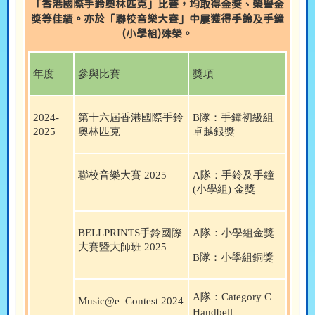
「香港國際手鈴奧林匹克」比賽，均取得金獎、榮譽金
獎等佳績。亦於「聯校音樂大賽」中屢獲得手鈴及手鐘
(小學組)殊榮。
年度
參與比賽
獎項
2024-
第十六屆香港國際手鈴
B
隊：
手鐘初級組
2025
奧林匹克
卓越銀獎
聯校音樂大賽
2025
A
隊：
手鈴及手鐘
(
小學組
)
金獎
BELLPRINTS
手鈴國際
A
隊：小學組金獎
大賽暨大師班
2025
B
隊：小學組銅獎
A
隊：
Category C
Music@e–Contest 2024
Handbell