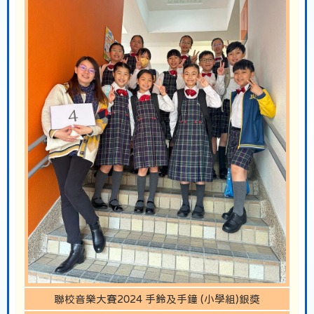
聯校音樂大賽2024 手鈴及手鐘 (小學組)銀獎