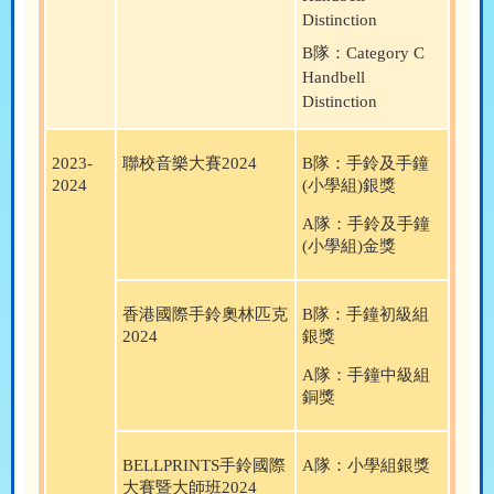
Distinction
B
隊：
Category C
Handbell
Distinction
2023-
聯校音樂大賽
2024
B
隊：
手鈴及手鐘
2024
(
小學組
)
銀獎
A
隊：
手鈴及手鐘
(
小學組
)
金
獎
香港國際手鈴奧林匹克
B
隊：手鐘初級組
2024
銀獎
A
隊：手鐘中級組
銅獎
BELLPRINTS
手鈴國際
A
隊：小學組銀獎
大賽暨大師班
2024