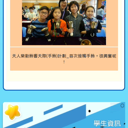
天人樂動鈴響天際(手鈴)計劃_首次接觸手鈴，很興奮呢
!
學生資訊