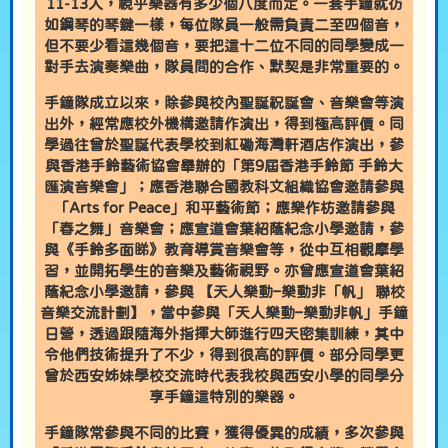
11-13人，視乎樂器有多少個八度而定。一套手鐘就彷
如鋼琴的琴鍵一樣，每位隊員一般需負責二至四個音，
但不要少看這幾個音，要把這十二位不同的同學變成一
對手去演奏樂曲，隊員間的合作、默契是非常重要的。
手鐘隊成立以來，除參與校內聖誕祝誕會、音樂會等演
出外，經常應校外機構邀請作演出，得到極高評價。同
學過往曾於聖誕代表學校到紅磡海灣軒酒店作演出，參
與香港手鈴藝術協會舉辦的「第9屆香港手鈴節 手鈴大
匯演音樂會」；應香港聯合國教科文組織協會邀請參與
「Arts for Peace」和平藝術節；應樂作枋邀請參與
「春之舞」音樂會；應宣道會葉紹蔭紀念小學邀請，參
與《手鈴多面睇》教育導賞音樂會等，從中互相觀摩學
習，並開拓學生的音樂及藝術視野。亦曾應宣道會葉紹
蔭紀念小學邀請，參與 【天人樂動–樂動非「帆」 聯校
音樂交流計劃】，當中參與「天人樂動–樂動非帆」手鐘
日營，透過跟隨海外指揮大師進行四天密集訓練，其中
令他們技術提升了不少，得到很高的評價。部分同學更
曾於西安姊妹學校交流時代表我校與西安小學的同學分
享手鐘這特別的樂器。
手鐘隊常參與不同的比賽，獲得優異的成績，多次參與