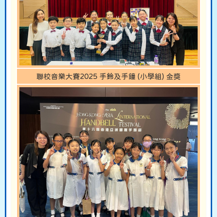
聯校音樂大賽2025 手鈴及手鐘 (小學組) 金獎