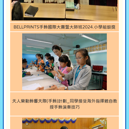
BELLPRINTS手鈴國際大賽暨大師班2024.小學組銀獎
天人樂動鈴響天際(手鈴)計劃_同學接受海外指揮親自教
授手鈴演奏技巧