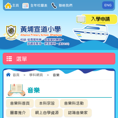
ENG
主頁
全年校曆表
聯絡我們
選單
首頁
>
學科網頁
>
音樂
音樂
音樂科首頁
本科宗旨
音樂科活動
圖書推介
網上自學資源
認識音樂家