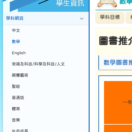
數
學生資訊
學科目標
學科網頁
中文
圖書推
數學
English
數學圖書
常識及科技/科學及科技/人文
視覺藝術
聖經
普通話
一
體育
音樂
生命成長