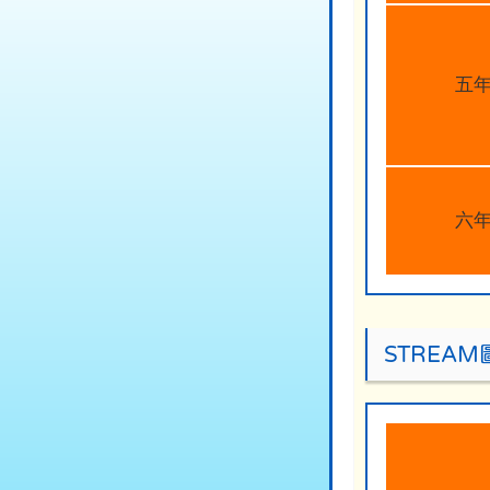
五
六
STREA