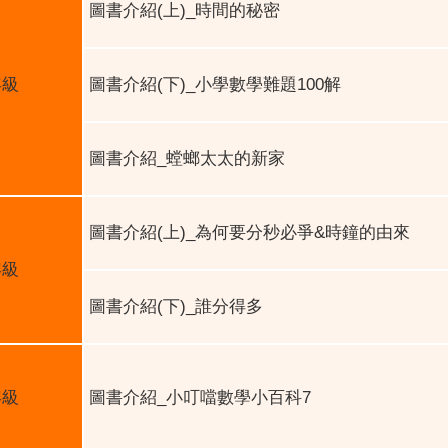
圖書介紹
(
上
)_
時間的秘密
年級
圖書介紹
(
下
)_
小學數學難題
100
解
圖書介紹
_
螳螂太太的新家
圖書介紹
(
上
)_
為何要分秒必爭
&
時鐘的由來
年級
圖書介紹
(
下
)_
誰分得多
年級
圖書介紹
_
小叮噹數學小百科
7