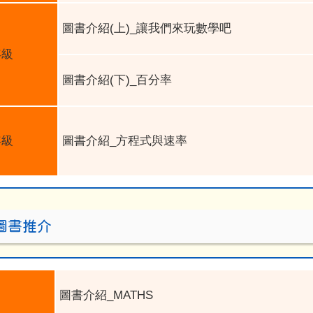
圖書介紹
(
上
)_
讓我們來玩數學吧
年級
圖書介紹
(
下
)_
百分率
年級
圖書介紹
_
方程式與速率
M圖書推介
圖書介紹
_MATHS