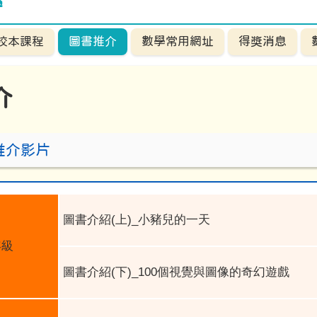
學
校本課程
圖書推介
數學常用網址
得獎消息
介
推介影片
圖書介紹
(
上
)_
小豬兒的一天
年級
圖書介紹
(
下
)_100
個視覺與圖像的奇幻遊戲