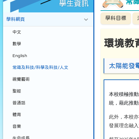
常
學生資訊
學科目標
學科網頁
中文
環境教
數學
English
太陽能發
常識及科技/科學及科技/人文
視覺藝術
聖經
本校積極推動
統，藉此推動
普通話
體育
此外，本校亦
發展理念融入
音樂
生命成長