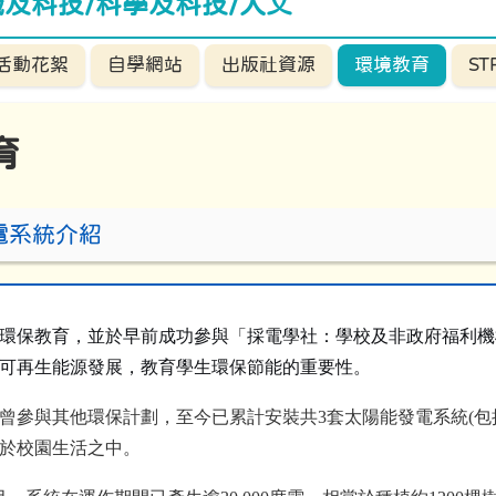
識及科技/科學及科技/人文
活動花絮
自學網站
出版社資源
環境教育
S
育
電系統介紹
環保教育，並於早前成功參與「採電學社：學校及非政府福利機
可再生能源發展，教育學生環保節能的重要性。
曾參與其他環保計劃，至今已累計安裝共
3
套太陽能發電系統
(
包
於校園生活之中。