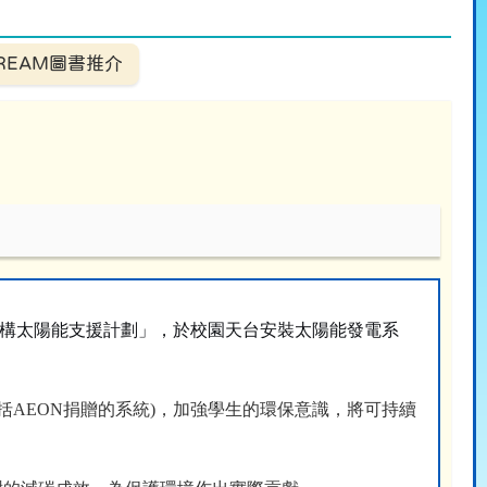
TREAM圖書推介
構太陽能支援計劃」，於校園天台安裝太陽能發電系
括
AEON
捐贈的系統
)
，加強學生的環保意識，將可持續