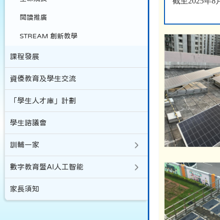
截至
2025
年
8
閲讀推廣
STREAM 創新教學
課程發展
資優教育及學生交流
「學生人才庫」計劃
學生諮議會
訓輔一家
數字教育暨AI人工智能
家長須知