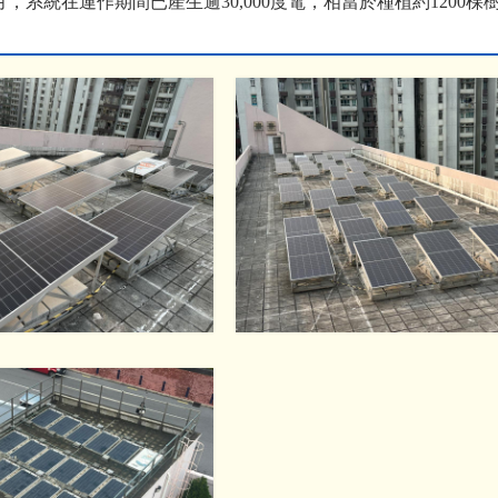
月，系統在運作期間已產生逾
30,000
度電，相當於種植約
1200
棵