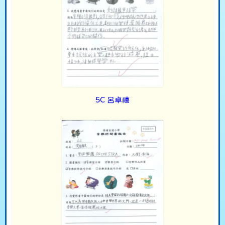
5C 呂卓禧