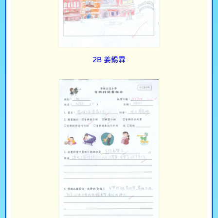
2B 姜錫霖