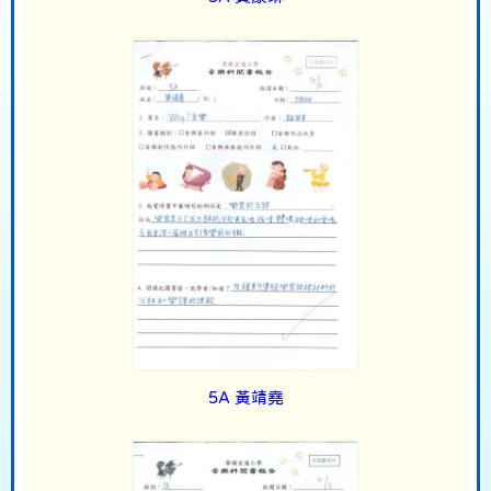
5A 黃靖堯