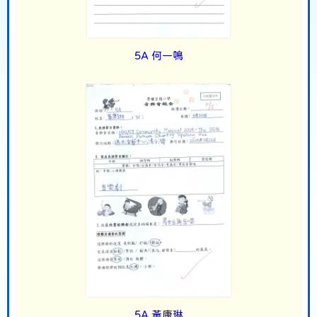
5A 何一鳴
5A 黃康琳