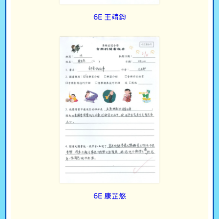
6E 王靖鈞
6E 康芷悠