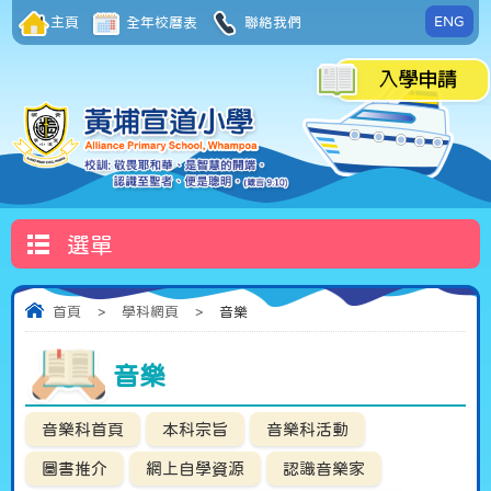
ENG
主頁
全年校曆表
聯絡我們
選單
首頁
>
學科網頁
>
音樂
音樂
音樂科首頁
本科宗旨
音樂科活動
圖書推介
網上自學資源
認識音樂家