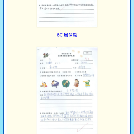
6C 周倬毅