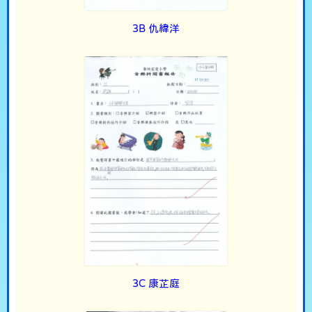
3B 仇緯洋
3C 康芷庭