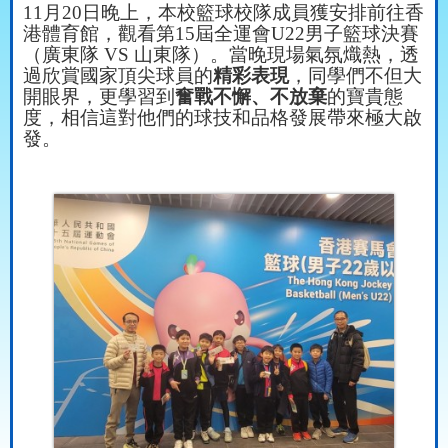
11
月
20
日晚上，本校籃球校隊成員獲安排前往香
港體育館，觀看第
15
屆全運會
U22
男子籃球決賽
（廣東隊
VS
山東隊）。當晚現場氣氛熾熱，透
過欣賞國家頂尖球員的
精彩表現
，同學們不但大
開眼界，更學習到
奮戰不懈、不放棄
的寶貴態
度，相信這對他們的球技和品格發展帶來極大啟
發。