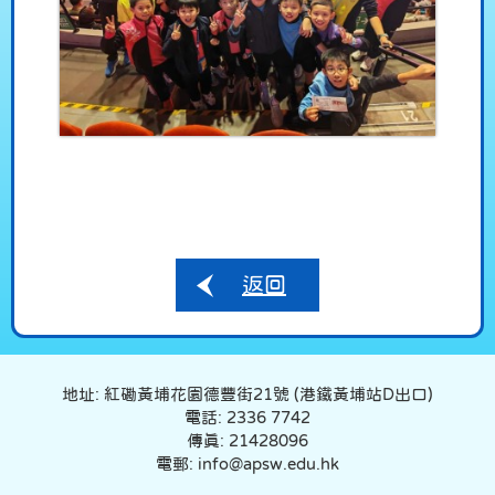
返回
地址: 紅磡黃埔花園德豐街21號 (港鐵黃埔站D出口)
電話: 2336 7742
傳真: 21428096
電郵: info@apsw.edu.hk