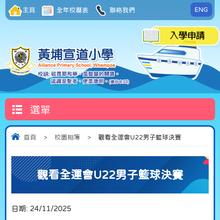
ENG
主頁
全年校曆表
聯絡我們
選單
首頁
>
校園相簿
>
觀看全運會U22男子籃球決賽
觀看全運會U22男子籃球決賽
日期:
24/11/2025