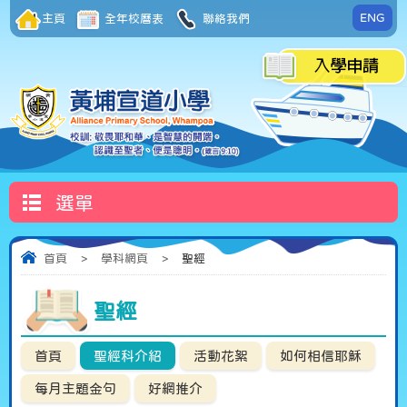
ENG
主頁
全年校曆表
聯絡我們
選單
首頁
>
學科網頁
>
聖經
聖經
首頁
聖經科介紹
活動花絮
如何相信耶穌
每月主題金句
好網推介