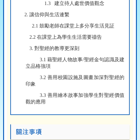
1.3
建立待人處世價值觀念
2.
讓信仰與生活連繫
2.1
鼓勵老師在課堂上多分享生活見証
2.2
在課堂上為學生生活需要禱告
3.
對聖經的教導更深刻
3.1
藉聖經人物故事
/
聖經金句認識及建
立品格強項
3.2
善用校園設施及圖畫加深對聖經的
印象
3.3
善用繪本故事加強學生對聖經價值
觀的應用
關注事項