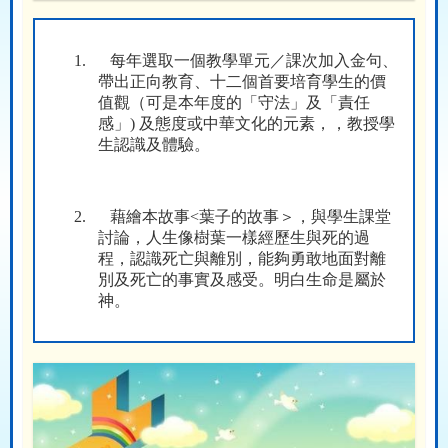
1.
每年選取一個教學單元／課次加入金句、
帶出正向教育、十二個首要培育學生的價
值觀（可是本年度的「守法」及「責任
感」
)
及態度或中華文化的元素，，教授學
生認識及體驗。
2.
藉繪本故事
<
葉子的故事＞，與學生課堂
討論，人生像樹葉一樣經歷生與死的過
程，認識死亡與離別，能夠勇敢地面對離
別及死亡的事實及感受。明白生命是屬於
神。