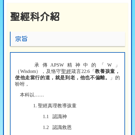
聖經科介紹
宗旨
承傳
APSW
精神中的「
W
」
（
Wisdom
），及恪守
聖經
箴言
22:6
「
教養孩童，
使他走當行的道，就是到老，他也不偏離。
」的
吩咐，
本科以
……
1.
聖經真理教導孩童
1.1
認識神
1.2
認識救恩