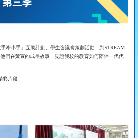
re》第三季
大手牽小手」互助計劃、學生咨議會策劃活動，到
STREAM
享他們在黃宣的成長故事，見證我校的教育如何陪伴一代代
精彩片段！