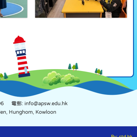
96
電郵: info@apsw.edu.hk
rden, Hunghom, Kowloon
By: ctd.hk