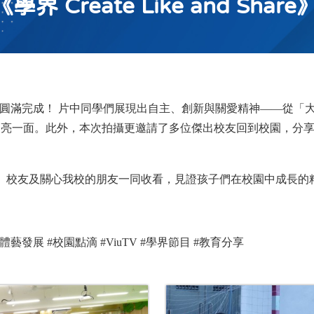
《學界 Create Like and Sha
圓滿完成！
片中同學們展現出自主、創新與關愛精神——從「
閃亮一面。此外，本次拍攝更邀請了多位傑出校友回到校園，分
、校友及關心我校的朋友一同收看，見證孩子們在校園中成長的
體藝發展
#
校園點滴
#ViuTV #
學界節目
#
教育分享