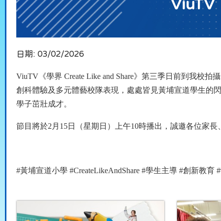
ViuTV
日期:
03/02/2026
ViuTV
《學界
Create Like and Share
》第三季日前到我校拍攝
創科體驗及多元體藝校隊表現，處處皆見黃埔宣道學生的
學子茁壯成才。
節目將於
2
月
15
日（星期日）上午
10
時播出，誠邀各位家長
#
黃埔宣道小學
#CreateLikeAndShare #
學生主導
#
創新教育
#