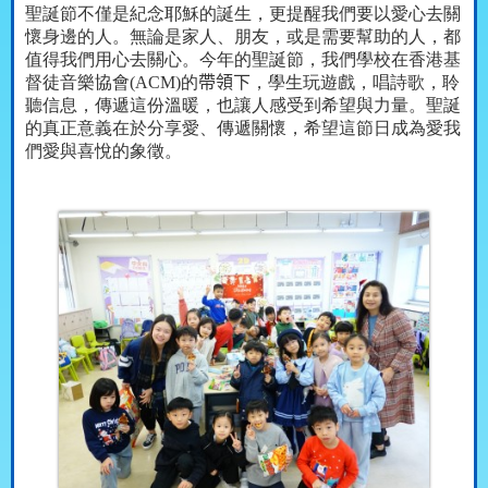
聖誕節不僅是紀念耶穌的誕生，更提醒我們要以愛心去關
懷身邊的人。無論是家人、朋友，或是需要幫助的人，都
值得我們用心去關心。今年的聖誕節，我們學校在香港基
督徒音樂協會
(ACM)
的
帶領下
，學生玩遊戲，唱詩歌，聆
聽信息，傳遞這份溫暖，也讓人感受到希望與力量。聖誕
的真正意義在於分享愛、傳遞關懷，希望這節日成為愛我
們愛與喜悅的象徵。