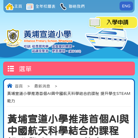
ENG
主頁
全年校曆表
聯絡我們
選單
首頁
>
最新消息
>
黃埔宣道小學推港首個AI與中國航天科學結合的課程 提升學生STEAM
能力
黃埔宣道小學推港首個AI與
中國航天科學結合的課程