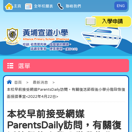
ENG
主頁
全年校曆表
聯絡我們
選單
首頁
>
最新消息
>
本校早前接受網媒ParentsDaily訪問，有關復活節假後小學分階段恢復
面授課事宜<2022年4月22日>
本校早前接受網媒
ParentsDaily訪問，有關復