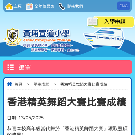
ENG
主頁
全年校曆表
聯絡我們
選單
首頁
>
學生成就
>
香港精英舞蹈大賽比賽成績
香港精英舞蹈大賽比賽成績
日期:
13/05/2025
恭喜本校高年級當代舞於「香港精英舞蹈大賽」獲取
豐碩
的成果
!