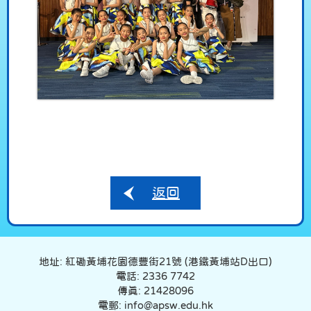
返回
地址: 紅磡黃埔花園德豐街21號 (港鐵黃埔站D出口)
電話: 2336 7742
傳真: 21428096
電郵: info@apsw.edu.hk