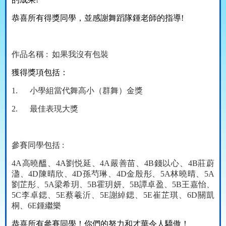
恭喜所有得獎同學，並感謝舞蹈隊鍾老師的指導
!
作品名稱
:
如果我沒有包裝
獲得獎項包
括：
1.
小學組當代舞高小（群舞）金獎
2.
最佳表現大獎
參賽同學包括
:
4A
高曉醞、
4A
劉悦延、
4A
嚴善苗、
4B
錢以心、
4B
莊蔚
溋、
4D
陳晴欣、
4D
孫芍琳、
4D
金殷彤、
5A
林曉晴、
5A
劉芷彤、
5A
梁希玥、
5B
霍玥妍、
5B
譚卓盈、
5B
王嘉怡、
5C
李卓鍶、
5E
蔡羲沂、
5E
謝綽鍶、
5E
崔芷琪、
6D
關凱
桐、
6E
鍾繼樂
恭喜所有參賽同學！
你們的努力和才華令人驕傲
！