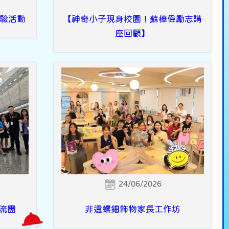
驗活動
【神奇小子現身校園！蘇樺偉勵志講
座回顧】
24/06/2026
交流團
非遺螺鈿飾物家長工作坊