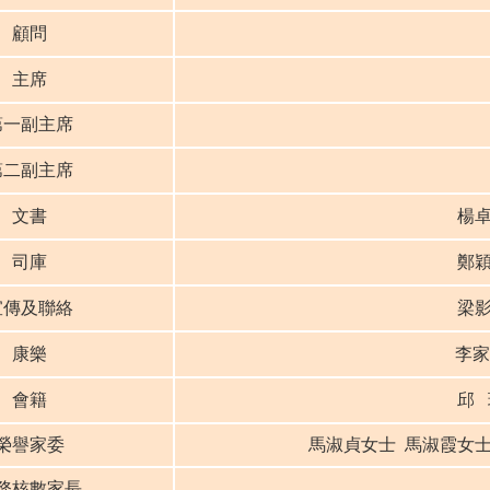
顧問
主席
第一副主席
第二副主席
文書
楊
司庫
鄭
宣傳及聯絡
梁
康樂
李家
會籍
邱
榮譽家委
馬淑貞女士 馬淑霞女
務核數家長