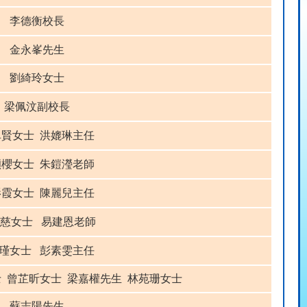
李德衡校長
金永峯先生
劉綺玲女士
梁佩汶副校長
卓賢女士 洪媲琳主任
穎櫻女士 朱鎧瀅老師
影霞女士 陳麗兒主任
慈女士 易建恩老師
 瑾女士 彭素雯主任
士 曾芷昕女士 梁嘉權先生 林苑珊女士
蘇志陽先生