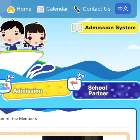
中文
Home
Calendar
Contact Us
Committee Members