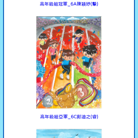
高年級組冠軍_6A陳穎妤(摯)
高年級組亞軍_6C鄺迪之(睿)