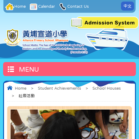
中文
Home
Calendar
Contact Us
MENU
Home
>
Student Achievements
>
School Houses
>
社際活動