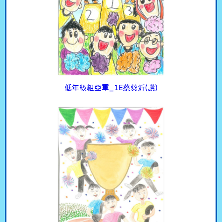
低年級組亞軍_1E蔡蕊沂(讚)