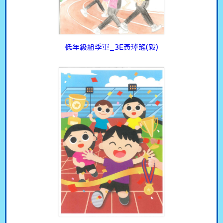
低年級組季軍_3E黃琸瑤(毅)