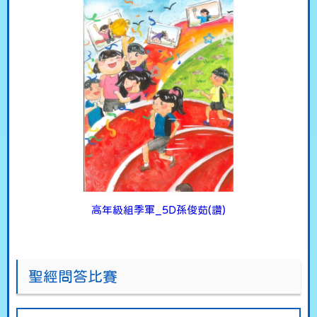
高年級組季軍_5D孫俊茹(讚)
聖經問答比賽