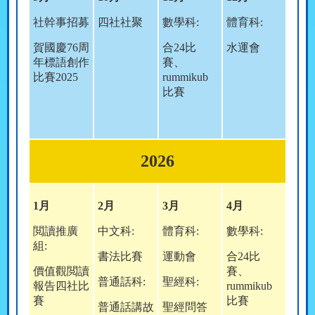
社幹事招募
四社社聚
數學科:
體育科:
賀國慶76周
合24比
水運會
年標語創作
賽、
比賽2025
rummikub
比賽
2026
1
月
2
月
3
月
4
月
閲讀推廣
中文科:
體育科:
數學科:
組:
書法比賽
運動會
合24比
價值觀閲讀
賽、
普通話科:
聖經科:
報告四社比
rummikub
賽
比賽
普通話講故
聖經問答