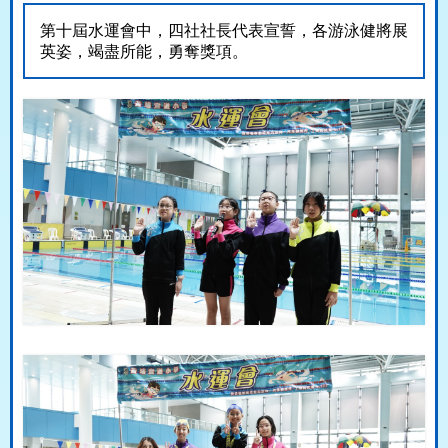
第十屆水運會中，四社社長代表宣誓，各游泳健將展
英姿，竭盡所能，勇奪獎項。