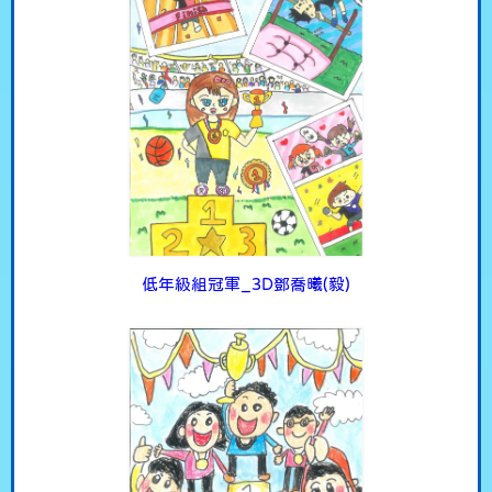
低年級組冠軍_3D鄧喬曦(毅)