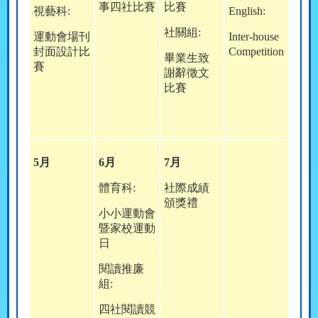
事四社比賽
比賽
視藝科:
English:
社關組:
運動會場刊
Inter-house
封面設計比
Competition
畢業生致
賽
謝辭徵文
比賽
5
月
6
月
7
月
體育科:
社際成績
頒獎禮
小小運動會
暨家校運動
日
閱讀推廉
組:
四社閱讀競