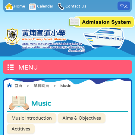
中文
Home
Calendar
Contact Us
MENU
首頁
>
學科網頁
>
Music
Music
Music Introduction
Aims & Objectives
Actitives