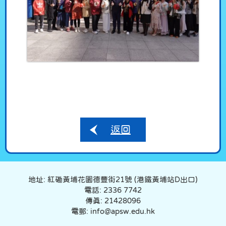
返回
地址: 紅磡黃埔花園德豐街21號 (港鐵黃埔站D出口)
電話: 2336 7742
傳真: 21428096
電郵: info@apsw.edu.hk