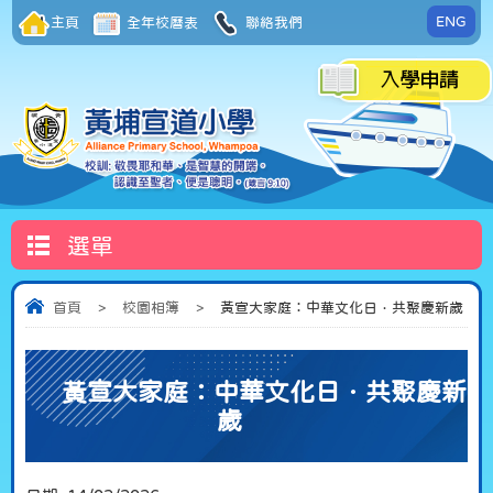
ENG
主頁
全年校曆表
聯絡我們
選單
首頁
>
校園相簿
>
黃宣大家庭：中華文化日．共聚慶新歲
黃宣大家庭：中華文化日．共聚慶新
歲