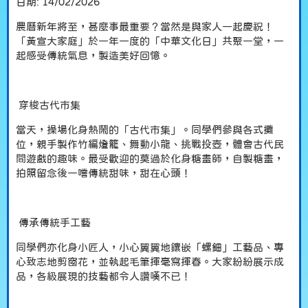
日期:
14/02/2026
農曆新年將至，甚麼事最重要？當然是與家人一起慶祝！
「黃宣大家庭」於一年一度的「中華文化日」共聚一堂，一
起感受傳統氣息，製造美好回憶。
穿梭古代市集
當天，操場化身熱鬧的「古代市集」。同學們參與各式攤
位，親手製作竹編燈籠、舞動小龍、挑戰投壺，體會古代民
間遊戲的趣味。最受歡迎的莫過於化身糖畫師，自製糖畫，
拍照留念後一嚐傳統甜味，甜在心頭！
傳承傳統手工藝
同學們亦化身小匠人，小心翼翼地鑲嵌「螺鈿」工藝品、專
心致志地剪窗花，並執起毛筆揮毫寫揮春。大家紛紛展示成
品，各級展現的技藝都令人讚嘆不已！