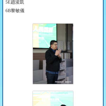
5E
趙浚凱
6B
黎敏儀