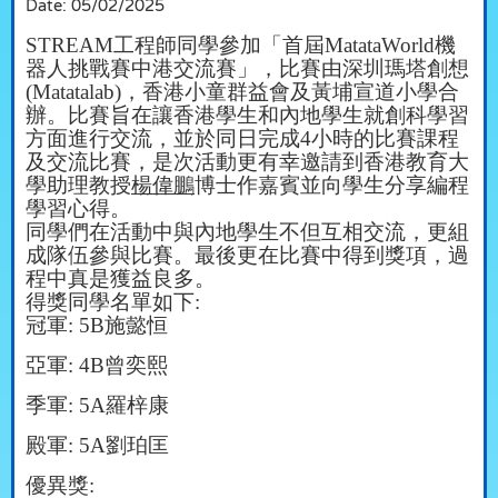
Date:
05/02/2025
STREAM
工程師同學參加「首屆
MatataWorld
機
器人挑戰賽中港交流賽」，比賽由深圳瑪塔創想
(Matatalab)
，
香港小童群益會及黃埔宣道小學合
辦。比賽旨在讓香港學生和內地學生就創科學習
方面進行交流，
並於同日完成
4
小時的比賽課程
及交流比賽，
是次活動更有幸邀請到香港教育大
學助理教授
楊偉鵬
博士作嘉賓並向學生分享編程
學習心得。
同學們在活動中與內地學生不但互相交流，更組
成隊伍參與比賽。最後更在比賽中得到獎項，過
程中真是獲益良多。
得獎同學名單如下
:
冠軍
: 5B
施懿恒
亞軍
: 4B
曾奕熙
季軍
: 5A
羅梓康
殿軍
: 5A
劉珀匡
優異獎
: