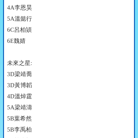
4A
李恩昊
5A
溫懿行
6C
呂柏熲
6E
魏婧
未來之星
:
3D
梁靖喬
3D
黃博韜
4D
溫焯霆
5A
梁靖濤
5B
葉希然
5B
李禹柏