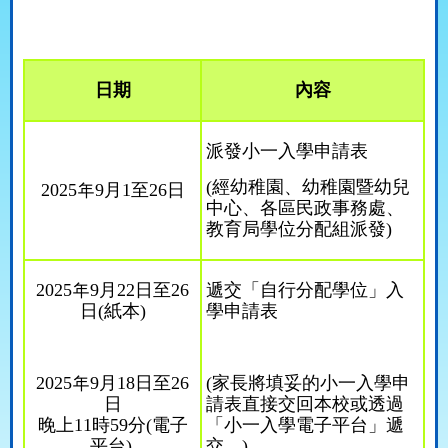
日期
內容
派發小一入學申請表
(
經幼稚園、幼稚園暨幼兒
2025
年
9
月
1
至
26
日
中心、各區民政事務處、
教育局學位分配組派發
)
2025
年
9
月
22
日至
26
遞交「自行分配學位」入
日
(
紙本
)
學申請表
2025
年
9
月
18
日至
26
(
家長將填妥的小一入學申
日
請表直接交回本校或透過
晚上
11
時
59
分
(
電子
「小一入學電子平台」遞
平台
)
交。
)