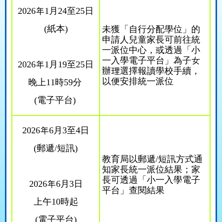
2026
年
1
月
24
至
25
日
(
紙本
)
未獲「自行分配學位」的
申請人兒童家長可前往統
一派位中心，或透過「小
一入學電子平台」為子女
2026
年
1
月
19
至
25
日
辦理選擇報讀學校手續，
以便安排統一派位
晚上
11
時
59
分
(
電子平台
)
2026
年
6
月
3
至
4
日
(
郵遞
/
短訊
)
教育局以郵遞
/
短訊方式通
知家長統一派位結果；家
長可透過「小一入學電子
2026
年
6
月
3
日
平台」查閱結果
上午
10
時起
(
電子平台
)