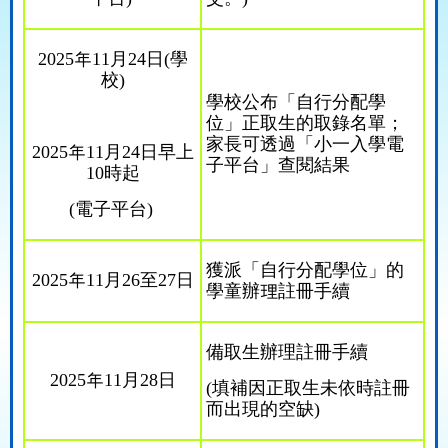
2025
年
11
月
24
日
(
學
校
)
學校公布「自行分配學
位」正取生的取錄名單；
家長可透過「小一入學電
2025
年
11
月
24
日早上
子平台」查閱結果
10
時起
(
電子平台
)
獲派「自行分配學位」的
2025
年
11
月
26
至
27
日
學童辦理註冊手續
備取生辦理註冊手續
2025
年
11
月
28
日
(
填補因正取生未依時註冊
而出現的空缺
)